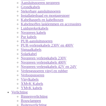
Aansluitsnoeren neopreen
Grondkabels
Stekerbare aansluitsnoeren
Installatiedraad en montagesnoer
Kabelhaspels en kabelboxen
Kabelmoffen lasklemmen en accessoires
Luidsprekerkabels
Neopreen kabels
Pur kabels
PUR-aansluitsnoeren
PUR-verlengkabels 230V en 400V
Signaalkabels
Solarkabel
Neopreen verlengkabels 230V
Neopreen verlengkabels 400V
Neopreen verlengkabels 42V en 24V
Verlengsnoeren vinyl en rubber
Verloopsnoeren
Vinylkabels
XMvK Kabels
YMvK kabels
Verlichting
Binnenverlichting
Bouwlampen
Buitenverlichting