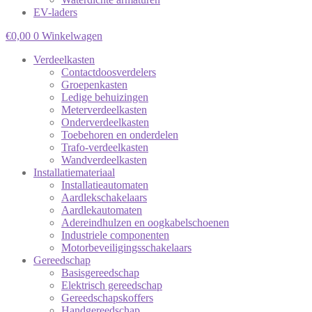
EV-laders
€
0,00
0
Winkelwagen
Verdeelkasten
Contactdoosverdelers
Groepenkasten
Ledige behuizingen
Meterverdeelkasten
Onderverdeelkasten
Toebehoren en onderdelen
Trafo-verdeelkasten
Wandverdeelkasten
Installatiemateriaal
Installatieautomaten
Aardlekschakelaars
Aardlekautomaten
Adereindhulzen en oogkabelschoenen
Industriele componenten
Motorbeveiligingsschakelaars
Gereedschap
Basisgereedschap
Elektrisch gereedschap
Gereedschapskoffers
Handgereedschap