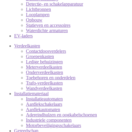
Detectie- en schakelapparatuur
Lichtbronnen
Looplampen
Opbouw
Statieven en accessoires
Waterdichte armaturen
EV-laders
Verdeelkasten
Contactdoosverdelers
Groepenkasten
Ledige behuizingen
Meterverdeelkasten
Onderverdeelkasten
Toebehoren en onderdelen
Trafo-verdeelkasten
Wandverdeelkasten
Installatiemateriaal
Installatieautomaten
Aardlekschakelaars
Aardlekautomaten
Adereindhulzen en oogkabelschoenen
Industriele componenten
Motorbeveiligingsschakelaars
Gereedschap