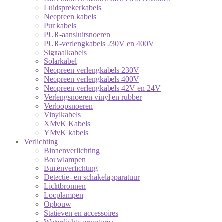
Luidsprekerkabels
Neopreen kabels
Pur kabels
PUR-aansluitsnoeren
PUR-verlengkabels 230V en 400V
Signaalkabels
Solarkabel
Neopreen verlengkabels 230V
Neopreen verlengkabels 400V
Neopreen verlengkabels 42V en 24V
Verlengsnoeren vinyl en rubber
Verloopsnoeren
Vinylkabels
XMvK Kabels
YMvK kabels
Verlichting
Binnenverlichting
Bouwlampen
Buitenverlichting
Detectie- en schakelapparatuur
Lichtbronnen
Looplampen
Opbouw
Statieven en accessoires
Waterdichte armaturen