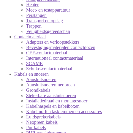
Heater
Meet- en testapparatuur
Perstangen
Transport en opslag
Trappen
Veiligheidsgereedschap
Contactmateriaal
Adapters en verloopstekkers
Bevestigingsmaterialen contactdozen
CEE-contactmateriaal
Internationaal contactmateriaal
SCAME
Schuko-contactmateriaal
Kabels en snoeren
Aansluitsnoeren
Aansluitsnoeren neopreen
Grondkabels
Stekerbare aansluitsnoeren
Installatiedraad en montagesnoer
Kabelhaspels en kabelboxen
Kabelmoffen lasklemmen en accessoires
Luidsprekerkabels
Neopreen kabels
Pur kabels
PUR-aansluitsnoeren