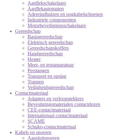
Aardlekschakelaars
Aardlekautomaten
Adereindhulzen en oogkabelschoenen
Industriele componenten
Motorbeveiligingsschakelaars
Gereedschap
Basisgereedschap
Elektrisch gereedschap
Gereedschapskoffers
Handgereedschap
Heater
Meet- en testapparatuur
Perstangen
Transport en opslag
Trappen
Veiligheidsgereedschap
Contactmateriaal
Adapters en verloopstekkers
Bevestigingsmaterialen contactdozen
CEE-contactmateriaal
Internationaal contactmateriaal
SCAME
Schuko-contactmateriaal
Kabels en snoeren
Aansluitsnoeren