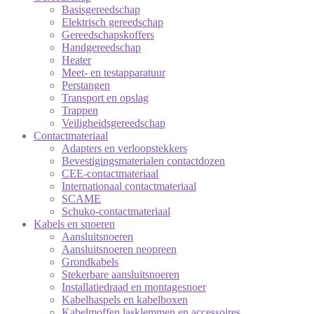
Basisgereedschap
Elektrisch gereedschap
Gereedschapskoffers
Handgereedschap
Heater
Meet- en testapparatuur
Perstangen
Transport en opslag
Trappen
Veiligheidsgereedschap
Contactmateriaal
Adapters en verloopstekkers
Bevestigingsmaterialen contactdozen
CEE-contactmateriaal
Internationaal contactmateriaal
SCAME
Schuko-contactmateriaal
Kabels en snoeren
Aansluitsnoeren
Aansluitsnoeren neopreen
Grondkabels
Stekerbare aansluitsnoeren
Installatiedraad en montagesnoer
Kabelhaspels en kabelboxen
Kabelmoffen lasklemmen en accessoires